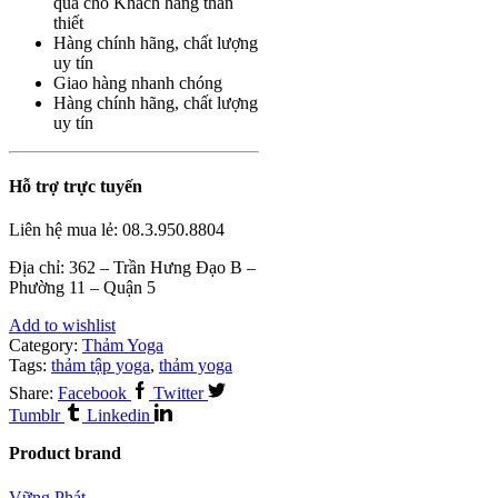
quà cho Khách hàng thân
thiết
Hàng chính hãng, chất lượng
uy tín
Giao hàng nhanh chóng
Hàng chính hãng, chất lượng
uy tín
Hỗ trợ trực tuyến
Liên hệ mua lẻ:
08.3.950.8804
Địa chỉ: 362 – Trần Hưng Đạo B –
Phường 11 – Quận 5
Add to wishlist
Category:
Thảm Yoga
Tags:
thảm tập yoga
,
thảm yoga
Share:
Facebook
Twitter
Tumblr
Linkedin
Product brand
Vững Phát