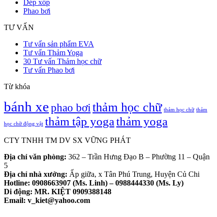
Dép xốp
Phao bơi
TƯ VẤN
Tư vấn sản phẩm EVA
Tư vấn Thảm Yoga
30 Tư vấn Thảm học chữ
Tư vấn Phao bơi
Từ khóa
bánh xe
thảm học chữ
phao bơi
thảm học chữ
thảm
thảm tập yoga
thảm yoga
học chữ động vật
CTY TNHH TM DV SX VỮNG PHÁT
Địa chỉ văn phòng:
362 – Trần Hưng Đạo B – Phường 11 – Quận
5
Địa chỉ nhà xưởng:
Ấp giữa, x Tân Phú Trung, Huyện Củ Chi
Hotline: 0908663907 (Ms. Linh) – 0988444330 (Ms. Ly)
Di động:
MR. KIỆT 0909388148
Email:
v_kiet@yahoo.com