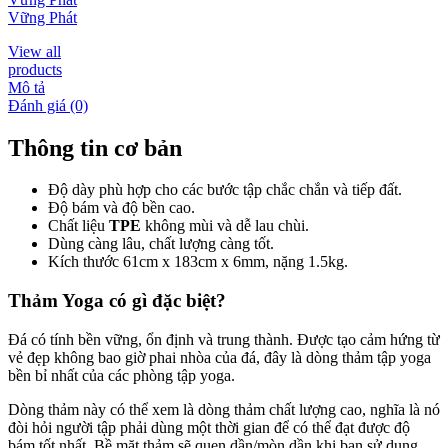
Vững Phát
View all
products
Mô tả
Đánh giá (0)
Thông tin cơ bản
Độ dày phù hợp cho các bước tập chắc chắn và tiếp đất.
Độ bám và độ bền cao.
Chất liệu
TPE
không mùi và dễ lau chùi.
Dùng càng lâu, chất lượng càng tốt.
Kích thước 61cm x 183cm x 6mm, nặng 1.5kg.
Thảm Yoga có gì đặc biệt?
Đá có tính bền vững, ổn định và trung thành. Được tạo cảm hứng từ
vẻ đẹp không bao giờ phai nhòa của đá, đây là dòng thảm tập yoga
bền bỉ nhất của các phòng tập yoga.
Dòng thảm này có thể xem là dòng thảm chất lượng cao, nghĩa là nó
đòi hỏi người tập phải dùng một thời gian để có thể đạt được độ
bám tốt nhất. Bề mặt thảm sẽ quen dần/mòn dần khi bạn sử dụng,